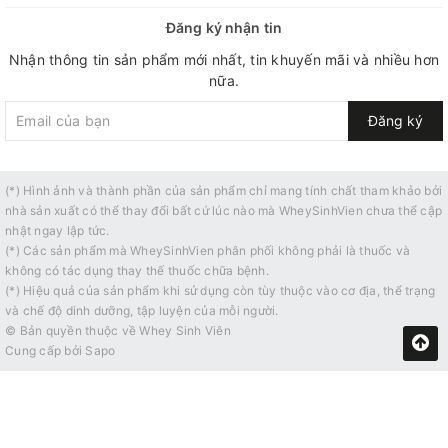
Đăng ký nhận tin
Nhận thông tin sản phẩm mới nhất, tin khuyến mãi và nhiều hơn
nữa.
Đăng ký
(*) Hình ảnh và thành phần của sản phẩm chỉ mang tính chất tham khảo bởi
nhà sản xuất có thể thay đổi bất cứ lúc nào mà WheySinhVien chưa thể cập
nhật ngay lập tức.
(*) Các sản phẩm mà WheySinhVien phân phối không phải là thuốc và
không có tác dụng thay thế thuốc chữa bệnh.
(*) Hiệu quả của sản phẩm khi sử dụng còn tùy thuộc vào cơ địa, thể trạng
và chế độ dinh dưỡng, tập luyện của mỗi người.
© Bản quyền thuộc về
Whey Sinh Viên
Cung cấp bởi
Sapo