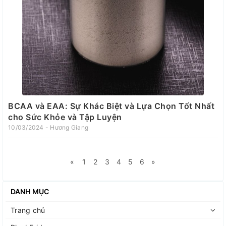
BCAA và EAA: Sự Khác Biệt và Lựa Chọn Tốt Nhất
cho Sức Khỏe và Tập Luyện
10/03/2024 - Hương Giang
«
1
2
3
4
5
6
»
DANH MỤC
Trang chủ