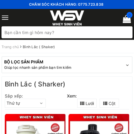
CHĂM SÓC KHÁCH HÀNG:
0775.723.838
0
Toggle
navigation
Trang chủ
Bình Lắc ( Shaker)
BỘ LỌC SẢN PHẨM
Giúp lọc nhanh sản phẩm bạn tìm kiếm
Bình Lắc ( Sharker)
Sắp xếp:
Xem:
Thứ tự
Lưới
Cột