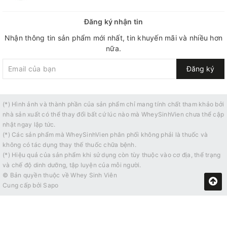
Đăng ký nhận tin
Nhận thông tin sản phẩm mới nhất, tin khuyến mãi và nhiều hơn
nữa.
Đăng ký
(*) Hình ảnh và thành phần của sản phẩm chỉ mang tính chất tham khảo bởi
nhà sản xuất có thể thay đổi bất cứ lúc nào mà WheySinhVien chưa thể cập
nhật ngay lập tức.
(*) Các sản phẩm mà WheySinhVien phân phối không phải là thuốc và
không có tác dụng thay thế thuốc chữa bệnh.
(*) Hiệu quả của sản phẩm khi sử dụng còn tùy thuộc vào cơ địa, thể trạng
và chế độ dinh dưỡng, tập luyện của mỗi người.
© Bản quyền thuộc về
Whey Sinh Viên
Cung cấp bởi
Sapo