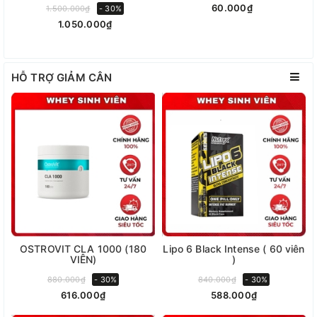
60.000₫
1.500.000₫
- 30%
1.050.000₫
HỖ TRỢ GIẢM CÂN
OSTROVIT CLA 1000 (180
Lipo 6 Black Intense ( 60 viên
VIÊN)
)
880.000₫
- 30%
840.000₫
- 30%
616.000₫
588.000₫