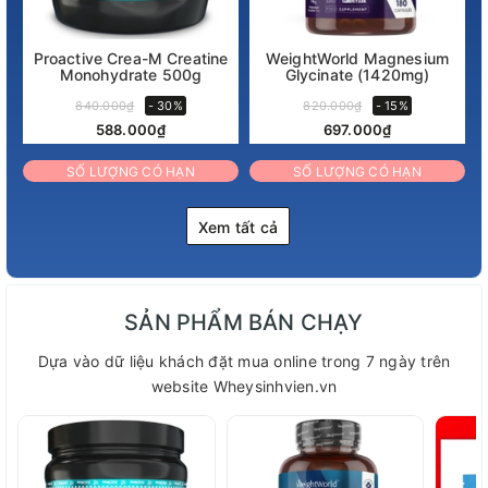
Proactive Crea-M Creatine
WeightWorld Magnesium
Monohydrate 500g
Glycinate (1420mg)
840.000₫
- 30%
820.000₫
- 15%
588.000₫
697.000₫
SỐ LƯỢNG CÓ HẠN
SỐ LƯỢNG CÓ HẠN
Xem tất cả
SẢN PHẨM BÁN CHẠY
Dựa vào dữ liệu khách đặt mua online trong 7 ngày trên
website Wheysinhvien.vn