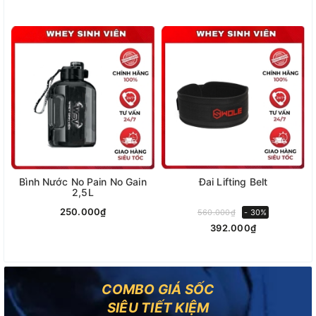
Bình Nước No Pain No Gain
Đai Lifting Belt
2,5L
250.000₫
560.000₫
- 30%
392.000₫
COMBO GIÁ SỐC
SIÊU TIẾT KIỆM