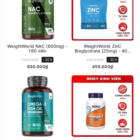
WeightWorld NAC (600mg) -
WeightWorld ZinC
180 viên
Bisglycinate (25mg) - 400
viên
900.000₫
- 30%
650.000₫
- 30%
630.000₫
455.000₫