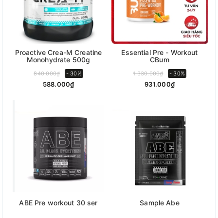
Proactive Crea-M Creatine
Essential Pre - Workout
Monohydrate 500g
CBum
840.000₫
- 30%
1.330.000₫
- 30%
588.000₫
931.000₫
ABE Pre workout 30 ser
Sample Abe