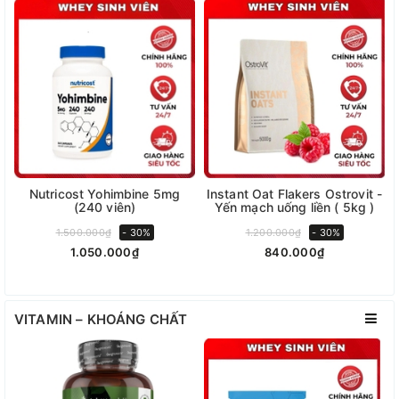
Nutricost Yohimbine 5mg
Instant Oat Flakers Ostrovit -
(240 viên)
Yến mạch uống liền ( 5kg )
1.500.000₫
- 30%
1.200.000₫
- 30%
1.050.000₫
840.000₫
VITAMIN – KHOÁNG CHẤT