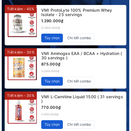
Tiết kiệm - 45%
VMI ProtoLyte 100% Premium Whey
Isolate - 25 servings
1.290.000₫
2.350.000₫
Tùy chọn
Chi tiết combo
Tiết kiệm - 30%
VMI Aminogex EAA / BCAA + Hydration (
30 servings )
875.000₫
1.250.000₫
Tùy chọn
Chi tiết combo
Tiết kiệm - 30%
VMI L-Carnitine Liquid 1500 ( 31 servings
)
770.000₫
1.100.000₫
Tùy chọn
Chi tiết combo