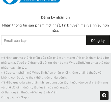
Đăng ký nhận tin
Nhận thông tin sản phẩm mới nhất, tin khuyến mãi và nhiều hơn
nữa.
Đăng ký
(*) Hình ảnh và thành phần của sản phẩm chỉ mang tính chất tham khảo bởi
nhà sản xuất có thể thay đổi bất cứ lúc nào mà WheySinhVien chưa thể cập
nhật ngay lập tức.
(*) Các sản phẩm mà WheySinhVien phân phối không phải là thuốc và
không có tác dụng thay thế thuốc chữa bệnh.
(*) Hiệu quả của sản phẩm khi sử dụng còn tùy thuộc vào cơ địa, thể trạng
và chế độ dinh dưỡng, tập luyện của mỗi người.
© Bản quyền thuộc về
Whey Sinh Viên
Cung cấp bởi
Sapo