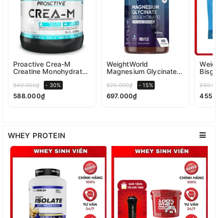
Proactive Crea-M
WeightWorld
Weigh
Creatine Monohydrate
Magnesium Glycinate
Bisgl
500g
(1420mg)
400 v
840.000₫
- 30%
820.000₫
- 15%
650.0
588.000₫
697.000₫
455.
WHEY PROTEIN