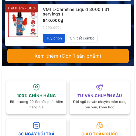
Tiết kiệm - 30%
VMI L-Carnitine Liquid 3000 ( 31
servings )
840.000₫
1.200.000₫
Tùy chọn
Chi tiết combo
Xem thêm (Còn 1 sản phẩm)
100% CHÍNH HÃNG
TƯ VẤN CHUYÊN SÂU
Bồi thường 20 lần nếu phát hiện
Đội ngũ tư vấn chuyên môn cao,
hàng giả
bài bản, khoa học
30 NGÀY ĐỔI TRẢ
GIAO TOÀN QUỐC