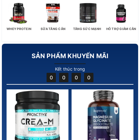
WHEY PROTEIN
SỮA TĂNG CÂN
TĂNG SỨC MẠNH
HỖ TRỢ GIẢM CÂN
SẢN PHẨM KHUYẾN MÃI
Kết thúc trong
0
0
0
0
:
:
: