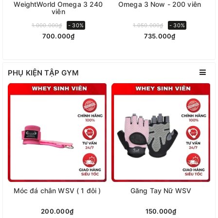
WeightWorld Omega 3 240
Omega 3 Now - 200 viên
(
viên
1.000.000₫
- 30%
1.050.000₫
- 30%
700.000₫
735.000₫
PHỤ KIỆN TẬP GYM
Móc đá chân WSV ( 1 đôi )
Găng Tay Nữ WSV
200.000₫
150.000₫