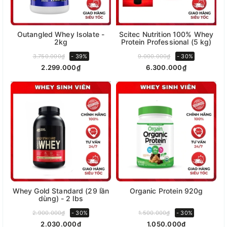
Outangled Whey Isolate -
Scitec Nutrition 100% Whey
2kg
Protein Professional (5 kg)
3.750.000₫
- 39%
9.000.000₫
- 30%
2.299.000₫
6.300.000₫
Whey Gold Standard (29 lần
Organic Protein 920g
dùng) - 2 lbs
2.900.000₫
- 30%
1.500.000₫
- 30%
2.030.000₫
1.050.000₫