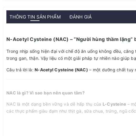
THÔNG TIN SẢN PHẨM
ĐÁNH GIÁ
N-Acetyl Cysteine (NAC) – “Người hùng thầm lặng” b
Trong nhịp sống hiện đại với chế độ ăn uống không đều, căng t
trong gan, thận. Vậy liệu có một giải pháp tự nhiên nào giúp b
Câu trả lời là:
N-Acetyl Cysteine (NAC)
– một dưỡng chất tuy 
NAC là gì? Vì sao bạn nên quan tâm?
NAC là một dạng bền vững và dễ hấp thụ của
L-Cysteine
– mộ
các thực phẩm giàu đạm như thịt gà, sữa chua, trứng, ngũ cốc
NAC giúp cơ thể sản sinh
glutathione
– một chất chống oxy hó
- Tăng cường hệ miễn dịch