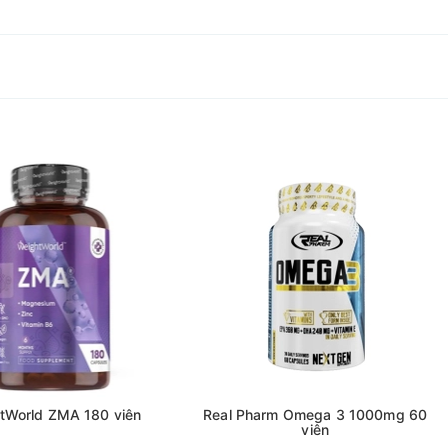
cetyl Cysteine 600mg
chính là sự lựa chọn đáng cân nhắc:
tWorld ZMA 180 viên
Real Pharm Omega 3 1000mg 60
viên