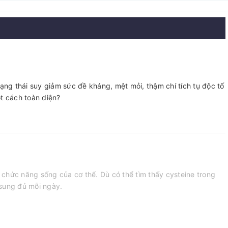
ạng thái suy giảm sức đề kháng, mệt mỏi, thậm chí tích tụ độc tố
ột cách toàn diện?
 chức năng sống của cơ thể. Dù có thể tìm thấy cysteine trong
 sung đủ mỗi ngày.