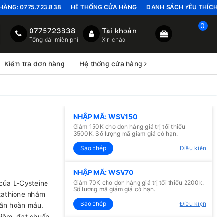
HÀNG:
0775.723.838
HỆ THỐNG CỬA HÀNG
DANH SÁCH YÊU THÍC
0
0775723838
Tài khoản
Tổng đài miễn phí
Xin chào
Kiểm tra đơn hàng
Hệ thống cửa hàng
NHẬP MÃ: WSV150
Giảm 150K cho đơn hàng giá trị tối thiểu
3500K. Số lượng mã giảm giá có hạn.
Sao chép
Điều kiện
NHẬP MÃ: WSV70
của L-Cysteine
Giảm 70K cho đơn hàng giá trị tối thiểu 2200k.
Số lượng mã giảm giá có hạn.
utathione nhằm
Sao chép
Điều kiện
uần hoàn máu.
hiệm, đạt chuẩn