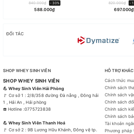
- Viên nang nhỏ dễ nuốt
840.000₫
820.000₫
- 30%
- 
588.000₫
697.000₫
-
Hộp 180 viên
– dùng tới
6 tháng
, tiết kiệm và tiện lợi
ĐỐI TÁC
Hướng dẫn sử dụng & bảo quản
- Liều dùng: Uống 1 viên mỗi ngày với nước, tốt nhất là trong 
- Lưu ý: Không dùng quá liều khuyến cáo. Không thay thế cho
SHOP WHEY SINH VIÊN
HỖ TRỢ KHÁC
khảo ý kiến bác sĩ trước khi dùng.
SHOP WHEY SINH VIÊN
Cách thức mu
Chính sách th
💪 Whey Sinh Viên Hải Phòng
- Bảo quản Nơi khô ráo, thoáng mát, tránh ánh nắng trực tiếp.
Chính sách vậ
🚩 Cơ sở 1 : 2/8/358 đường Đà nẵng , Đông hải
Chính sách đổi
1 , Hải An , Hải phòng
☎️ Hotline :0775723838
Chính sách ki
ĐỊA CHỈ MUA HÀNG UY TÍN, GIÁ TỐT
Chính sách bả
💪 Whey Sinh Viên Thanh Hoá
Tài khoản ngâ
🚩 Cơ sở 2 : 9B Lương Hữu Khánh, Đông vệ tp.
Phương pháp 