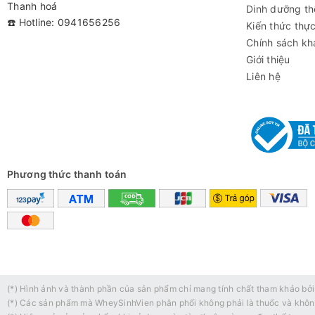
Thanh hoá
Bạn hoàn toàn có thể đặt hàng ngay tại trên Website: WHE
Dinh dưỡng th
☎️ Hotline: 0941656256
Kiến thức thự
sử dụng sản phẩm.
Chính sách kh
Giới thiệu
HOTLINE: 077 572 3838
Liên hệ
Phương thức thanh toán
(*) Hình ảnh và thành phần của sản phẩm chỉ mang tính chất tham khảo bởi
(*) Các sản phẩm mà WheySinhVien phân phối không phải là thuốc và không