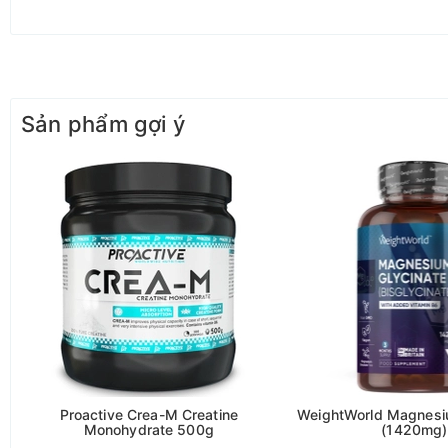
- Thải độc gan, thận
- Cải thiện chức năng hô hấp
- Hỗ trợ thần kinh, trí nhớ, tâm trạng
Sản phẩm gợi ý
- Làm đẹp da, giảm viêm, chống lão hóa
- Cân bằng vi sinh đường ruột, hỗ trợ tiêu hóa
- Hỗ trợ tuần hoàn máu và kiểm soát mỡ máu
Sản phẩm WeightWorld N-Acetyl Cysteine 600mg
Nếu bạn đang tìm kiếm một sản phẩm NAC chất lượng cao, dễ s
- Hàm lượng cao 600mg mỗi viên, hấp thụ nhanh, hiệu quả mạ
- Thuần chay, không chứa GMO, gluten hay các chất gây dị ứ
Proactive Crea-M Creatine
WeightWorld Magnesi
Monohydrate 500g
(1420mg)