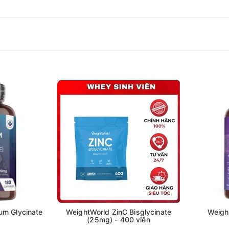
ử dụng và phù hợp với lối sống lành mạnh, thì
WeightWorld N-A
nh
ng
um Glycinate
WeightWorld ZinC Bisglycinate
Weigh
(25mg) - 400 viên