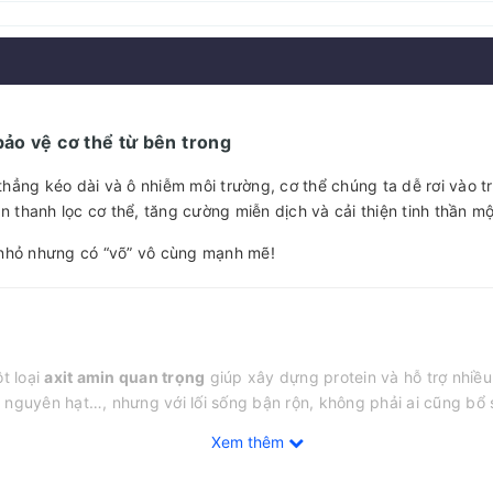
ảo vệ cơ thể từ bên trong
hẳng kéo dài và ô nhiễm môi trường, cơ thể chúng ta dễ rơi vào tr
ạn thanh lọc cơ thể, tăng cường miễn dịch và cải thiện tinh thần m
nhỏ nhưng có “võ” vô cùng mạnh mẽ!
t loại
axit amin quan trọng
giúp xây dựng protein và hỗ trợ nhiều
 nguyên hạt…, nhưng với lối sống bận rộn, không phải ai cũng bổ
Xem thêm
a cực mạnh, từ đó hỗ trợ: