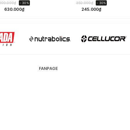
900.000₫
350.000₫
- 30%
- 30%
630.000₫
245.000₫
g thai, cho con bú, dùng thuốc hoặc đang điều trị, hãy tham
FANPAGE