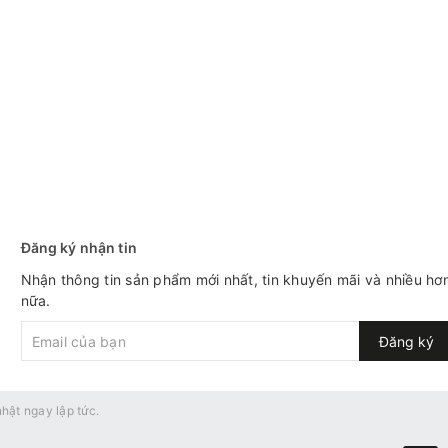
 của WHEYSINHVIEN để trải nghiệm cũng như được tư vấn khi
Đăng ký nhận tin
Nhận thông tin sản phẩm mới nhất, tin khuyến mãi và nhiều hơ
nữa.
Đăng ký
hật ngay lập tức.