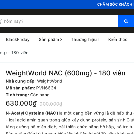
CHĂM SÓC KHÁCH 
BlackFriday
Sản phẩm
Thương hiệu
Kiến thức
g) - 180 viên
WeightWorld NAC (600mg) - 180 viên
Nhà cung cấp:
WeightWorld
Mã sản phẩm:
PVN6634
Tình trạng:
Còn hàng
630.000₫
900.000₫
N-Acetyl Cysteine (NAC)
là một dạng bền vững là dễ hấp thụ 
- loại acid amin quan trọng giúp xây dụng protein, sản sinh Gl
tăng cường hệ miễn dịch, cải thiện chức năng hô hấp, hỗ trợ t
Sản phẩm đến từ thương hiệu WeightWorld với 19 năm kinh ng