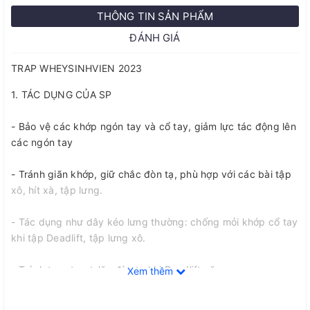
THÔNG TIN SẢN PHẨM
ĐÁNH GIÁ
TRAP WHEYSINHVIEN 2023
1. TÁC DỤNG CỦA SP
- Bảo vệ các khớp ngón tay và cổ tay, giảm lực tác động lên
các ngón tay
- Tránh giãn khớp, giữ chắc đòn tạ, phù hợp với các bài tập
xô, hít xà, tập lưng.
- Tác dụng như dây kéo lưng thường: chống mỏi khớp cổ tay
khi tập Deadlift, tập lưng xô.
- Tránh trơn-trượt-lăn đòn tạ khi Deadlift nặng.
Xem thêm
2. THÔNG TIN SẢN PHẨM