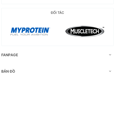
WHEYSINHVIEN.VN hoặc đến 3 chi nhánh tại HẢI PHÒNG và
THANH HÓA của WHEYSINHVIEN để trải nghiệm cũng như
ĐỐI TÁC
được tư vấn khi sử dụng sản phẩm.
HOTLINE: 077 572 3838
FANPAGE
BẢN ĐỒ