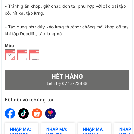
- Tránh giãn khớp, giữ chắc đòn tạ, phù hợp với các bài tập
xô, hít xà, tập lưng.
- Tác dụng như dây kéo lưng thường: chống mỏi khớp cổ tay
khi tập Deadlift, tập lưng xô.
Màu
HẾT HÀNG
Liên hệ 0775723838
Kết nối với chúng tôi
NHẬP MÃ:
NHẬP MÃ:
NHẬP MÃ:
NHẬP 