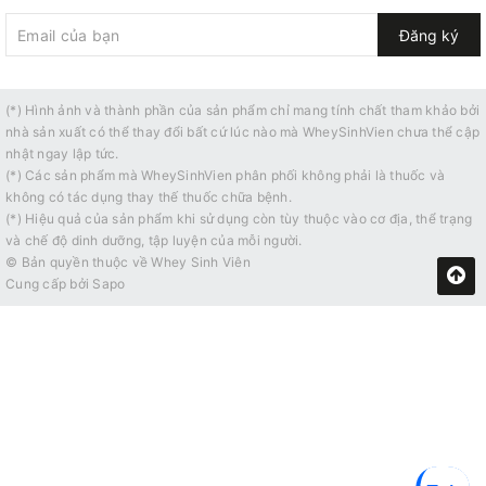
Đăng ký
(*) Hình ảnh và thành phần của sản phẩm chỉ mang tính chất tham khảo bởi
nhà sản xuất có thể thay đổi bất cứ lúc nào mà WheySinhVien chưa thể cập
nhật ngay lập tức.
(*) Các sản phẩm mà WheySinhVien phân phối không phải là thuốc và
không có tác dụng thay thế thuốc chữa bệnh.
(*) Hiệu quả của sản phẩm khi sử dụng còn tùy thuộc vào cơ địa, thể trạng
và chế độ dinh dưỡng, tập luyện của mỗi người.
© Bản quyền thuộc về
Whey Sinh Viên
Cung cấp bởi
Sapo