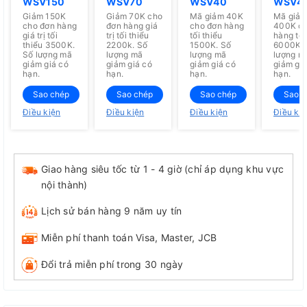
WSV150
WSV70
WSV40
WSV4
Giảm 150K
Giảm 70K cho
Mã giảm 40K
Mã giả
cho đơn hàng
đơn hàng giá
cho đơn hàng
400K ch
giá trị tối
trị tối thiểu
tối thiểu
hàng tối
thiểu 3500K.
2200k. Số
1500K. Số
6000K. 
Số lượng mã
lượng mã
lượng mã
lượng m
giảm giá có
giảm giá có
giảm giá có
giảm giá
hạn.
hạn.
hạn.
hạn.
Sao chép
Sao chép
Sao chép
Sao c
Điều kiện
Điều kiện
Điều kiện
Điều ki
Giao hàng siêu tốc từ 1 - 4 giờ (chỉ áp dụng khu vực
nội thành)
Lịch sử bán hàng 9 năm uy tín
Miễn phí thanh toán Visa, Master, JCB
Đổi trả miễn phí trong 30 ngày