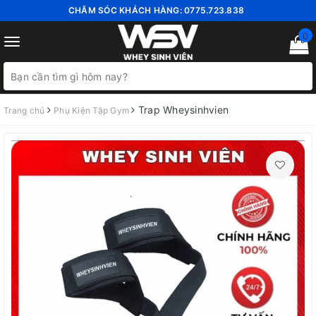
CHĂM SÓC KHÁCH HÀNG:
0775.723.838
0
Toggle
navigation
Trap Wheysinhvien
Trang chủ
Phụ Kiện Tập Gym