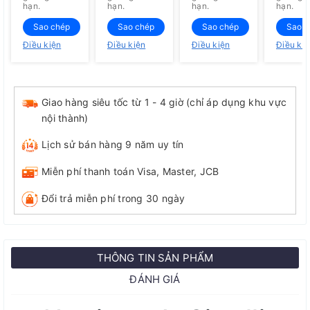
hạn.
hạn.
hạn.
hạn.
Sao chép
Sao chép
Sao chép
Sao c
Điều kiện
Điều kiện
Điều kiện
Điều ki
Giao hàng siêu tốc từ 1 - 4 giờ (chỉ áp dụng khu vực
nội thành)
Lịch sử bán hàng 9 năm uy tín
Miễn phí thanh toán Visa, Master, JCB
Đổi trả miễn phí trong 30 ngày
THÔNG TIN SẢN PHẨM
ĐÁNH GIÁ