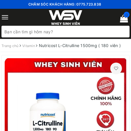
CHĂM SÓC KHÁCH HÀNG:
0775.723.838
0
Toggle
navigation
Nutricost L-Citrulline 1500mg ( 180 viên )
Trang chủ
Vitamin