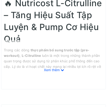
🔥 Nutricost L-Citrulline
– Tăng Hiệu Suất Tập
Luyện & Pump Cơ Hiệu
Quả
Trong các dòng
thực phẩm bổ sung trước tập (pre-
workout)
,
L-Citrulline
luôn là một trong những thành phần
quan trọng được sử dụng từ phân khúc phổ thông đến cao
cấp. Lý do là vì hoạt chất này mang lại nhiều lợi ích rõ rệt về
Xem thêm
sức bền, sức mạnh và khả năng phục hồi cơ bắp
.
✅ Nutricost L-Citrulline là gì?
Nutricost L-Citrulline
là sản phẩm bổ sung dạng viên nang
đến từ thương hiệu
Nutricost (Mỹ)
, cung cấp hàm lượng
1500mg L-Citrulline mỗi khẩu phần (2 viên)
.