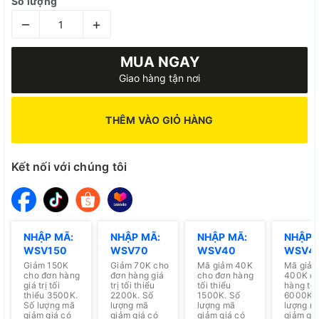
Số lượng
–
+
MUA NGAY
Giao hàng tận nơi
THÊM VÀO GIỎ HÀNG
Kết nối với chúng tôi
NHẬP MÃ:
NHẬP MÃ:
NHẬP MÃ:
NHẬP 
WSV150
WSV70
WSV40
WSV4
Giảm 150K
Giảm 70K cho
Mã giảm 40K
Mã giả
cho đơn hàng
đơn hàng giá
cho đơn hàng
400K ch
giá trị tối
trị tối thiểu
tối thiểu
hàng tối
thiểu 3500K.
2200k. Số
1500K. Số
6000K. 
Số lượng mã
lượng mã
lượng mã
lượng m
giảm giá có
giảm giá có
giảm giá có
giảm giá