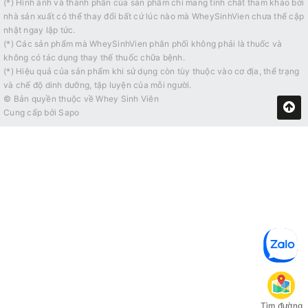
🔹 5. Hỗ trợ sức khỏe tim mạch
(*) Hình ảnh và thành phần của sản phẩm chỉ mang tính chất tham khảo bởi
nhà sản xuất có thể thay đổi bất cứ lúc nào mà WheySinhVien chưa thể cập
nhật ngay lập tức.
Nhờ cơ chế tăng Nitric Oxide:
(*) Các sản phẩm mà WheySinhVien phân phối không phải là thuốc và
Giúp điều hòa huyết áp
không có tác dụng thay thế thuốc chữa bệnh.
(*) Hiệu quả của sản phẩm khi sử dụng còn tùy thuộc vào cơ địa, thể trạng
Cải thiện tuần hoàn máu
và chế độ dinh dưỡng, tập luyện của mỗi người.
© Bản quyền thuộc về
Whey Sinh Viên
Cung cấp bởi
Sapo
🧪 Thành phần sản phẩm
1500mg L-Citrulline / 1 serving (2 viên)
Quy cách:
180 viên / lọ
Thương hiệu:
Nutricost – USA
🏋️‍♂️ Cách sử dụng hiệu quả
Uống
2–4 viên trước tập 15–30 phút
Có thể kết hợp cùng:
Tìm đường
Creatine
(tăng sức mạnh)