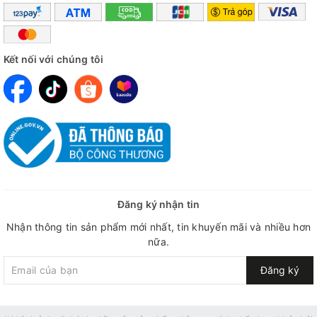
Một trong những lợi ích đáng chú ý:
Giảm tích tụ
amoniac
trong cơ
Kết nối với chúng tôi
Hỗ trợ giảm đau nhức sau tập (DOMS)
Rút ngắn thời gian phục hồi
👉 Giúp bạn tập đều và duy trì hiệu suất tốt hơn
🔹 4. Hỗ trợ phát triển cơ bắp
Thông qua việc:
Đăng ký nhận tin
Tăng lưu lượng máu và dinh dưỡng đến cơ
Nhận thông tin sản phẩm mới nhất, tin khuyến mãi và nhiều hơn
Hỗ trợ quá trình
tổng hợp protein
nữa.
Tăng hiệu quả sử dụng axit amin
Đăng ký
👉 Góp phần xây dựng
khối lượng cơ nạc và sức mạnh