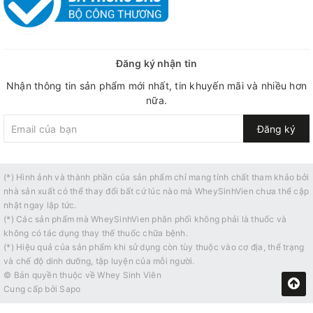
Đăng ký nhận tin
Nhận thông tin sản phẩm mới nhất, tin khuyến mãi và nhiều hơn
nữa.
Đăng ký
(*) Hình ảnh và thành phần của sản phẩm chỉ mang tính chất tham khảo bởi
nhà sản xuất có thể thay đổi bất cứ lúc nào mà WheySinhVien chưa thể cập
nhật ngay lập tức.
(*) Các sản phẩm mà WheySinhVien phân phối không phải là thuốc và
không có tác dụng thay thế thuốc chữa bệnh.
(*) Hiệu quả của sản phẩm khi sử dụng còn tùy thuộc vào cơ địa, thể trạng
và chế độ dinh dưỡng, tập luyện của mỗi người.
© Bản quyền thuộc về
Whey Sinh Viên
Cung cấp bởi
Sapo